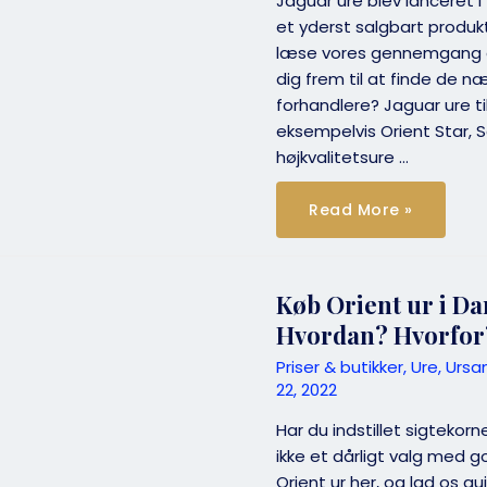
Jaguar ure blev lanceret i
et yderst salgbart produkt.
læse vores gennemgang af
dig frem til at finde de 
forhandlere? Jaguar ure 
eksempelvis Orient Star, S
højkvalitetsure …
Find
Read More »
de
bedste
forhandlere
af
Jaguar
ure
Køb Orient ur i D
i
Danmark.
Hvordan? Hvorfor
￼
Priser & butikker
,
Ure
,
Ursa
22, 2022
Har du indstillet sigtekorn
ikke et dårligt valg med g
Orient ur her, og lad os g