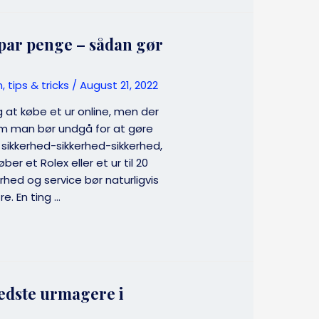
spar penge – sådan gør
, tips & tricks
/
August 21, 2022
 at købe et ur online, men der
m man bør undgå for at gøre
, sikkerhed-sikkerhed-sikkerhed,
er et Rolex eller et ur til 20
kerhed og service bør naturligvis
e. En ting …
bedste urmagere i