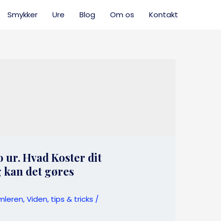
Smykker
Ure
Blog
Om os
Kontakt
ko ur. Hvad Koster dit
g kan det gøres
mleren
,
Viden, tips & tricks
/