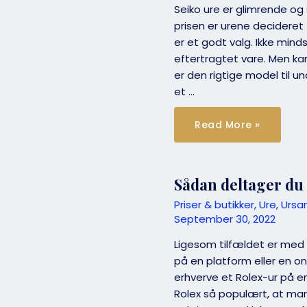
Seiko ure er glimrende og s
prisen er urene decideret 
er et godt valg. Ikke mind
eftertragtet vare. Men kan 
er den rigtige model til u
et …
Find
Read More »
et
billigt
Seiko
ur.
Hvad
Koster
Sådan deltager du 
dit
favorit
Priser & butikker
,
Ure
,
Ursa
Seiko
ur,
September 30, 2022
og
kan
Ligesom tilfældet er med 
det
gøres
på en platform eller en on
billigere?
erhverve et Rolex-ur på en 
Rolex så populært, at man ti