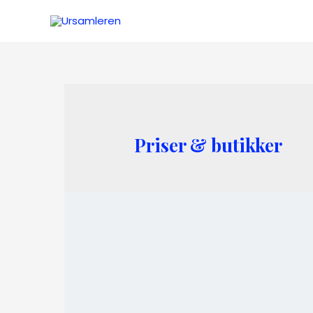
Skip
to
content
Priser & butikker