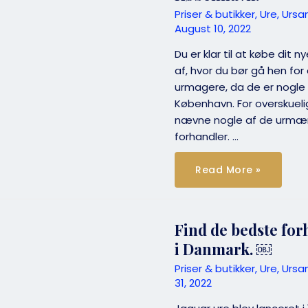
Priser & butikker
,
Ure
,
Ursa
August 10, 2022
Du er klar til at købe dit 
af, hvor du bør gå hen for
urmagere, da de er nogle
København. For overskuelig
nævne nogle af de urmær
forhandler. …
Her
Read More »
finder
du
de
bedste
urmagere
i
Find de bedste for
København!
i Danmark. ￼
Priser & butikker
,
Ure
,
Ursa
31, 2022