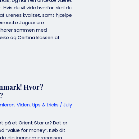
 1938, og har i en årrække været
 Hvis du vil vide hvorfor, skal du
 urenes kvalitet, samt hjælpe
nærmeste Jaguar ure
tilhører sammen med
eiko og Certina klassen af
anmark! Hvor?
?
mleren
,
Viden, tips & tricks
/
July
et på et Orient Star ur? Det er
od “value for money”. Køb dit
uide dig igennem processen..