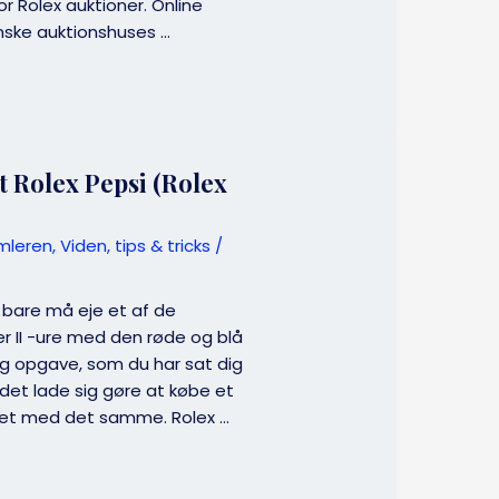
r Rolex auktioner. Online
nske auktionshuses …
et Rolex Pepsi (Rolex
mleren
,
Viden, tips & tricks
/
 bare må eje et af de
 II -ure med den røde og blå
lig opgave, som du har sat dig
det lade sig gøre at købe et
 det med det samme. Rolex …