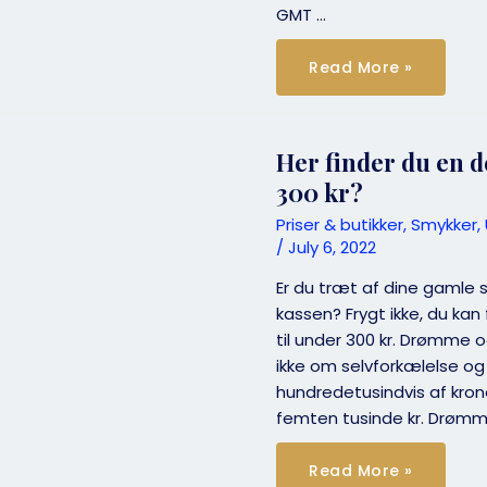
GMT …
Køb
Read More »
Rolex
online
–
er
det
sikkert?
Her finder du en d
Og
Hvordan
300 kr?
skal
det
Priser & butikker
,
Smykker
,
gøres?
￼
/
July 6, 2022
Er du træt af dine gamle 
kassen? Frygt ikke, du kan
til under 300 kr. Drømme
ikke om selvforkælelse og 
hundredetusindvis af kroner
femten tusinde kr. Drømm
Her
Read More »
finder