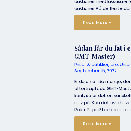
auktioner med luksusure fo
auktioner På de fleste da
Sådan
Read More »
deltager
du
i
en
Rolex
auktion
Sådan får du fat i 
GMT-Master)
Priser & butikker
,
Ure
,
Ursa
September 15, 2022
Er du en af de mange, der
eftertragtede GMT-Master
kant, så er det en vanske
selv på. Kan det overhove
Rolex Pepsi? Lad os sige
Sådan
Read More »
får
du