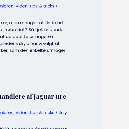
mleren
,
Viden, tips & tricks
/
nye ur, men mangler at finde ud
 at købe det? Så tjek følgende
 af de bedste urmagere i
hedens skyld har vi valgt at
ker, som den enkelte urmager
handlere af Jaguar ure
mleren
,
Viden, tips & tricks
/
July