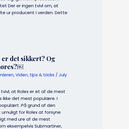
tet Der er ingen tvivl om, at
te ur producent i verden. Dette
 er det sikkert? Og
 gøres?￼
mleren
,
Viden, tips & tricks
/
July
vivl, at Rolex er et af de mest
s ikke det mest populære. I
populært. På grund af den
 umuligt for Rolex at forsyne
igt med ure af de mest
om eksempelvis Submartiner,