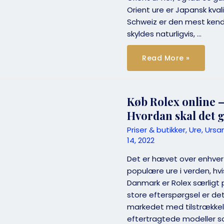
Orient ure er Japansk kvali
Schweiz er den mest kend
skyldes naturligvis, …
Køb
Read More »
Orient
ur
i
Danmark!
Hvor?
Hvordan?
Køb Rolex online –
Hvorfor?
Hvordan skal det
Priser & butikker
,
Ure
,
Ursa
14, 2022
Det er hævet over enhver t
populære ure i verden, hvi
Danmark er Rolex særligt 
store efterspørgsel er det
markedet med tilstrækkel
eftertragtede modeller s