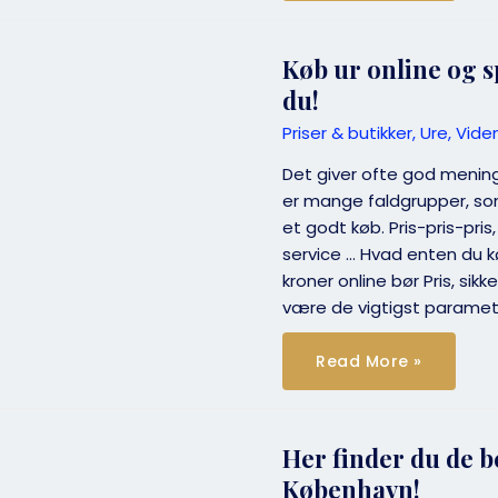
fat
i
et
Rolex
Køb ur online og 
Pepsi
(Rolex
du!
GMT-
Master)
Priser & butikker
,
Ure
,
Viden
Det giver ofte god mening
er mange faldgrupper, so
et godt køb. Pris-pris-pris
service … Hvad enten du køb
kroner online bør Pris, sik
være de vigtigst parametr
Køb
Read More »
ur
online
og
spar
penge
–
Her finder du de 
sådan
gør
København!
du!