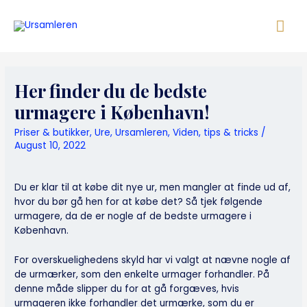
Skip
Mai
to
content
Me
Her finder du de bedste
urmagere i København!
Priser & butikker
,
Ure
,
Ursamleren
,
Viden, tips & tricks
/
August 10, 2022
Du er klar til at købe dit nye ur, men mangler at finde ud af,
hvor du bør gå hen for at købe det? Så tjek følgende
urmagere, da de er nogle af de bedste urmagere i
København.
For overskuelighedens skyld har vi valgt at nævne nogle af
de urmærker, som den enkelte urmager forhandler. På
denne måde slipper du for at gå forgæves, hvis
urmageren ikke forhandler det urmærke, som du er