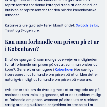
er valgt med at nævne Kultorvets ure gulv sølv som
repræsentant for denne kategori alene af den grund, at
butikken er repræsentant for den mindre københavnske
urmager.
Kultorvets ure guld sølv fører blandt andet:
Swatch
,
Seiko
,
Tissot og Skagen ure.
Kan man forhandle om prisen på et ur
i København?
En af de spørgsmål som mange overvejer er muligheden
for at forhandle om prisen på det ur, som man ønsker at
købe?. Generelt er urmagere i
København
ikke særligt
interesseret i at forhandle om prisen på et ur. Men det er
naturligvis muligt at forhandle om prisen på visse ure.
Hvis der er tale om de dyre og mest eftertragtede ure på
markedet som Rolex og lignende, så er det sjældent muligt
at forhandle om prisen. Avancen på disse ure er sjældent
særlig stor, og butikkerne er sjældent interesseret i at