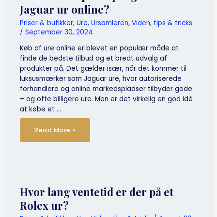
opmærksom
Jaguar ur online?
på?
Priser & butikker
,
Ure
,
Ursamleren
,
Viden, tips & tricks
/
September 30, 2024
Køb af ure online er blevet en populær måde at
finde de bedste tilbud og et bredt udvalg af
produkter på. Det gælder især, når det kommer til
luksusmærker som Jaguar ure, hvor autoriserede
forhandlere og online markedspladser tilbyder gode
– og ofte billigere ure. Men er det virkelig en god idé
at købe et …
Så
Read More »
skal
der
spares
penge
–
køb
et
Jaguar
ur
online?
Hvor lang ventetid er der på et
Rolex ur?