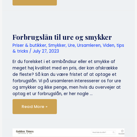
Divers
ure
er
klassikere,
luksusur
og
værktøjsur
på
samme
Forbrugslån til ure og smykker
tid.
Priser & butikker
,
Smykker
,
Ure
,
Ursamleren
,
Viden, tips
& tricks
/
July 27, 2023
Er du forelsket i et armbåndsur eller et smykke af
meget høj kvalitet med en pris, der kan afskrække
de fleste? Så kan du være fristet af at optage et
forbrugslån. Vi på ursamleren interesserer os for ure
og smykker og ikke penge, men hvis du overvejer at
optag et ur forbrugslån, er her nogle …
Forbrugslån
Read More »
til
ure
og
smykker