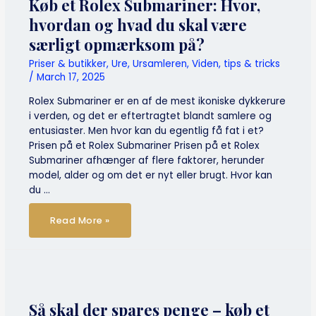
Køb et Rolex Submariner: Hvor,
hvordan og hvad du skal være
særligt opmærksom på?
Priser & butikker
,
Ure
,
Ursamleren
,
Viden, tips & tricks
/
March 17, 2025
Rolex Submariner er en af de mest ikoniske dykkerure
i verden, og det er eftertragtet blandt samlere og
entusiaster. Men hvor kan du egentlig få fat i et?
Prisen på et Rolex Submariner Prisen på et Rolex
Submariner afhænger af flere faktorer, herunder
model, alder og om det er nyt eller brugt. Hvor kan
du …
Køb
Read More »
et
Rolex
Submariner:
Hvor,
hvordan
og
hvad
du
skal
være
Så skal der spares penge – køb et
særligt