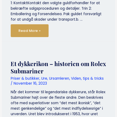
1: KontaktKontakt den valgte guldforhandler for at
bekræfte salgsproceduren og detaljer. Trin 2:
Emballering og Forsendelsea. Pak guldet forsvarligt
for at undgå skader under transport.b. …
Din
Read More »
Guide
til
at
Købe
guld
i
Danmark
Et dykkerikon – historien om Rolex
Submariner
Priser & butikker
,
Ure
,
Ursamleren
,
Viden, tips & tricks
/
November 16, 2023
Når det kommer til legendariske dykkerure, står Rolex
Submariner højt over de fleste andre. Den beskrives
ofte med superlativer som “det mest ikonisk”, “det
mest genkendelige” og “det mest indflydelsesrige” i
urverden. Uret blev introdukseret i 1953, hvor uret