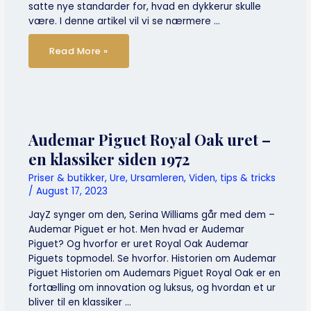
satte nye standarder for, hvad en dykkerur skulle
være. I denne artikel vil vi se nærmere …
Et
Read More »
dykkerikon
–
historien
om
Rolex
Submariner
Audemar Piguet Royal Oak uret –
en klassiker siden 1972
Priser & butikker
,
Ure
,
Ursamleren
,
Viden, tips & tricks
/
August 17, 2023
JayZ synger om den, Serina Williams går med dem –
Audemar Piguet er hot. Men hvad er Audemar
Piguet? Og hvorfor er uret Royal Oak Audemar
Piguets topmodel. Se hvorfor. Historien om Audemar
Piguet Historien om Audemars Piguet Royal Oak er en
fortælling om innovation og luksus, og hvordan et ur
bliver til en klassiker …