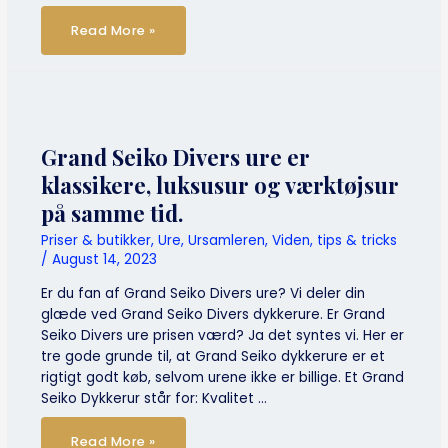
Audemar
Read More »
Piguet
Royal
Oak
uret
–
en
klassiker
siden
1972
Grand Seiko Divers ure er
klassikere, luksusur og værktøjsur
på samme tid.
Priser & butikker
,
Ure
,
Ursamleren
,
Viden, tips & tricks
/
August 14, 2023
Er du fan af Grand Seiko Divers ure? Vi deler din
glæde ved Grand Seiko Divers dykkerure. Er Grand
Seiko Divers ure prisen værd? Ja det syntes vi. Her er
tre gode grunde til, at Grand Seiko dykkerure er et
rigtigt godt køb, selvom urene ikke er billige. Et Grand
Seiko Dykkerur står for: Kvalitet …
Grand
Read More »
Seiko