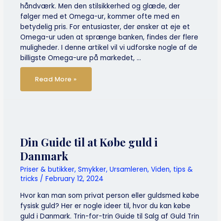
håndværk. Men den stilsikkerhed og glæde, der
følger med et Omega-ur, kommer ofte med en
betydelig pris. For entusiaster, der ønsker at eje et
Omega-ur uden at sprænge banken, findes der flere
muligheder. I denne artikel vil vi udforske nogle af de
billigste Omega-ure på markedet, …
Leder
Read More »
du
efter
et
billigt
Omega
ur?
–
Sådan
laver
du
Din Guide til at Købe guld i
en
god
Danmark
handel
Priser & butikker
,
Smykker
,
Ursamleren
,
Viden, tips &
tricks
/
February 12, 2024
Hvor kan man som privat person eller guldsmed købe
fysisk guld? Her er nogle ideer til, hvor du kan købe
guld i Danmark. Trin-for-trin Guide til Salg af Guld Trin