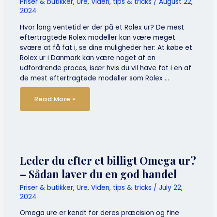
Priser & butikker
,
Ure
,
Viden, tips & tricks
/
August 22,
2024
Hvor lang ventetid er der på et Rolex ur? De mest
eftertragtede Rolex modeller kan være meget
svære at få fat i, se dine muligheder her: At købe et
Rolex ur i Danmark kan være noget af en
udfordrende proces, især hvis du vil have fat i en af
de mest eftertragtede modeller som Rolex …
Hvor
Read More »
lang
ventetid
er
der
på
et
Rolex
ur?
Leder du efter et billigt Omega ur?
– Sådan laver du en god handel
Priser & butikker
,
Ure
,
Viden, tips & tricks
/
July 22,
2024
Omega ure er kendt for deres præcision og fine