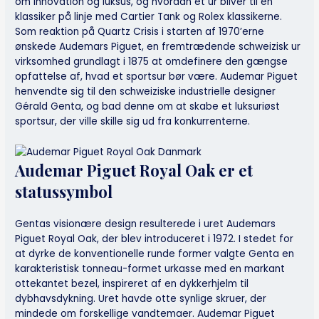
om innovation og luksus, og hvordan et ur bliver til en
klassiker på linje med Cartier Tank og Rolex klassikerne.
Som reaktion på Quartz Crisis i starten af 1970’erne
ønskede Audemars Piguet, en fremtrædende schweizisk ur
virksomhed grundlagt i 1875 at omdefinere den gængse
opfattelse af, hvad et sportsur bør være. Audemar Piguet
henvendte sig til den schweiziske industrielle designer
Gérald Genta, og bad denne om at skabe et luksuriøst
sportsur, der ville skille sig ud fra konkurrenterne.
Audemar Piguet Royal Oak er et
statussymbol
Gentas visionære design resulterede i uret Audemars
Piguet Royal Oak, der blev introduceret i 1972. I stedet for
at dyrke de konventionelle runde former valgte Genta en
karakteristisk tonneau-formet urkasse med en markant
ottekantet bezel, inspireret af en dykkerhjelm til
dybhavsdykning. Uret havde otte synlige skruer, der
mindede om forskellige vandtemaer. Audemar Piguet