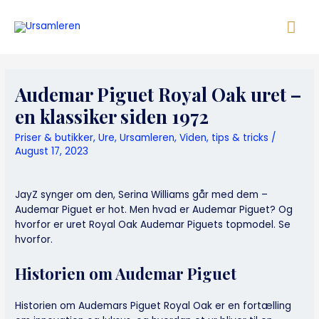
Skip
Mai
to
content
Me
Audemar Piguet Royal Oak uret –
en klassiker siden 1972
Priser & butikker
,
Ure
,
Ursamleren
,
Viden, tips & tricks
/
August 17, 2023
JayZ synger om den, Serina Williams går med dem –
Audemar Piguet er hot. Men hvad er Audemar Piguet? Og
hvorfor er uret Royal Oak Audemar Piguets topmodel. Se
hvorfor.
Historien om Audemar Piguet
Historien om Audemars Piguet Royal Oak er en fortælling