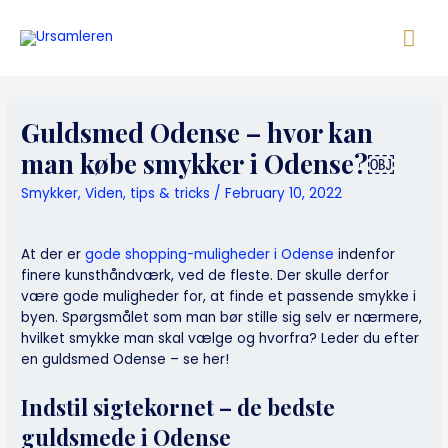
Skip
Mai
to
content
Me
Guldsmed Odense – hvor kan
man købe smykker i Odense?￼
Smykker
,
Viden, tips & tricks
/
February 10, 2022
At der er
gode shopping-muligheder i Odense
indenfor
finere kunsthåndværk, ved de fleste. Der skulle derfor
være gode muligheder for, at finde et passende smykke i
byen. Spørgsmålet som man bør stille sig selv er nærmere,
hvilket smykke man skal vælge og hvorfra? Leder du efter
en guldsmed Odense – se her!
Indstil sigtekornet – de bedste
guldsmede i Odense